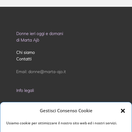
COME
ALLEVARE
UN GAY E
ODIARE LA
Donne ieri oggi e domani
di Marta Ajò
MOGLIE
Chi siamo
Contatti
Email:
donne@marta-ajo.it
Info legali
Privacy Policy
Gestisci Consenso Cookie
Cookie Policy
Usiamo cookie per ottimizzare il nostro sito web ed i nostri servizi.
I nostri social