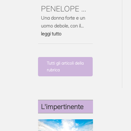
PENELOPE E
ULISSE
Una donna forte e un
uomo debole, con il
permesso di Omero
leggi tutto
Tutti gli articoli della
rubrica
L'impertinente