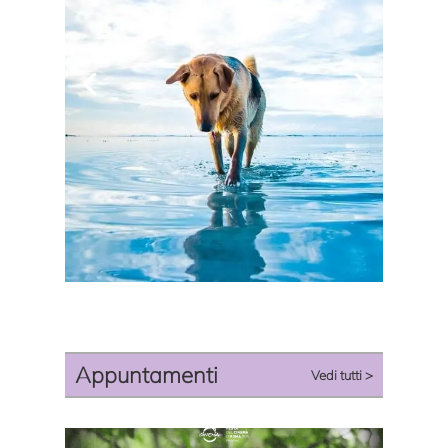
In vacanza
diviene il
contenitore-
testimone
preferito di
In
vacanza
vacanze
Leggi di più
con FB
esaltanti che
suscitano
sentimenti di
protagonismo e
d’invidia
Appuntamenti