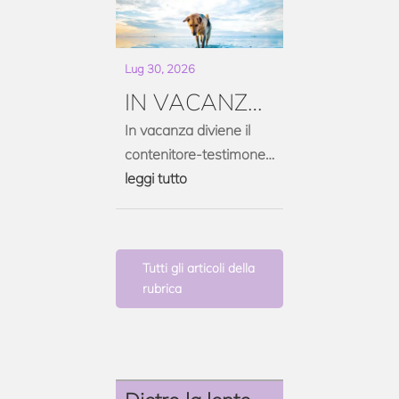
Lug 30, 2026
IN VACANZA
CON FB
In vacanza diviene il
contenitore-testimone
preferito di vacanze
leggi tutto
esaltanti che suscitano
sentimenti di
protagonismo e
Tutti gli articoli della
d’invidia
rubrica