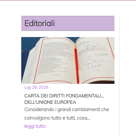
Editoriali
Lug 28, 2026
CARTA DEI DIRITTI FONDAMENTALI
DELL’UNIONE EUROPEA
Considerando i grandi cambiamenti che
coinvolgono tutto e tutti, cosa
leggi tutto
propongono le donne italiane in questo
contesto sempre più allargato di