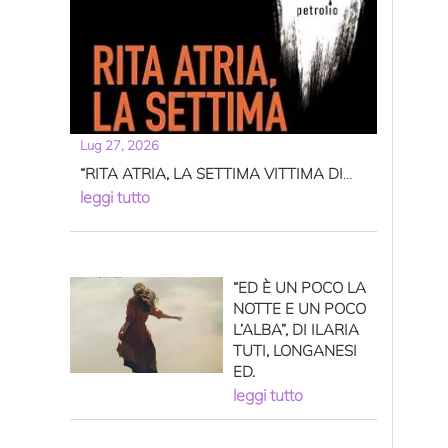
Lug 27, 2026
“RITA ATRIA, LA SETTIMA VITTIMA DI
VIA D’AMELIO”, DI GIOVANNA CUCÉ E
leggi tutto
NADIA FURNARI,MESOGEA ED.
“ED È UN POCO LA
NOTTE E UN POCO
L’ALBA”, DI ILARIA
TUTI, LONGANESI
ED.
leggi tutto