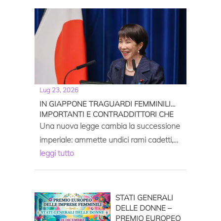
Lug 23, 2026
IN GIAPPONE TRAGUARDI FEMMINILI
IMPORTANTI E CONTRADDITTORI CHE
INVITANO A RIFLETTERE
Una nuova legge cambia la successione
imperiale: ammette undici rami cadetti,
leggi tutto
rafforza la possibilità numerica degli
eredi all’impero, ma continua ad
escludere le donne
STATI GENERALI
DELLE DONNE –
PREMIO EUROPEO