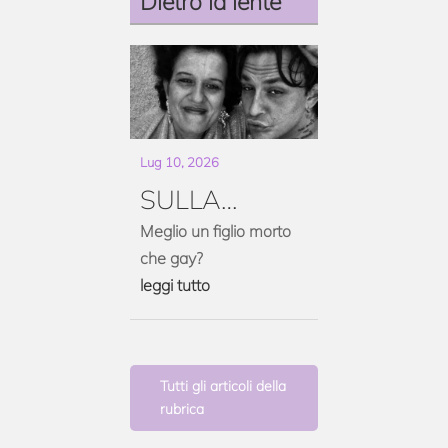
Dietro la lente
Lug 10, 2026
SULLA
TRAGEDIA
Meglio un figlio morto
che gay?
DEL DUPLICE
leggi tutto
OMICIDIO DI
PIERO
MORICONI.
Tutti gli articoli della
OVVERO
rubrica