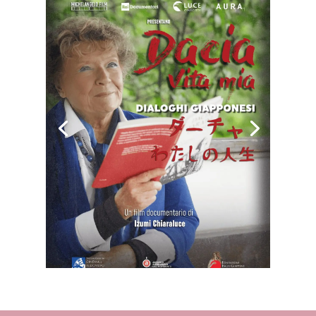
La proiezione
della versione
OTTI DI
CINEMA A
integrale del
PIAZZA
documentario
VITTORIO
di Izumi
Martedì 14
Chiaraluce
Leggi di più
luglio l’arena
sarà seguita
ospita Dacia,
da un
vita mia –
incontro con
Dialoghi
giapponesi
Dacia Maraini
e la regista