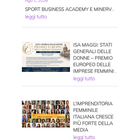
Ago 1, 2026
SPORT BUSINESS ACADEMY E MINERVA
MILANO INSIEME PER RENDERE IL
leggi tutto
CALCIO SEMPRE PIÙ INCLUSIVO
SCRIVENDO COSÌ IL FUTURO DEL
CALCIO FEMMINILE
ISA MAGGI: STATI
GENERALI DELLE
DONNE – PREMIO
EUROPEO DELLE
IMPRESE FEMMINILI
QUINTA EDIZIONE
leggi tutto
(2026)
L’IMPRENDITORIA
FEMMINILE
ITALIANA CRESCE
PIÙ FORTE DELLA
MEDIA
leggi tutto