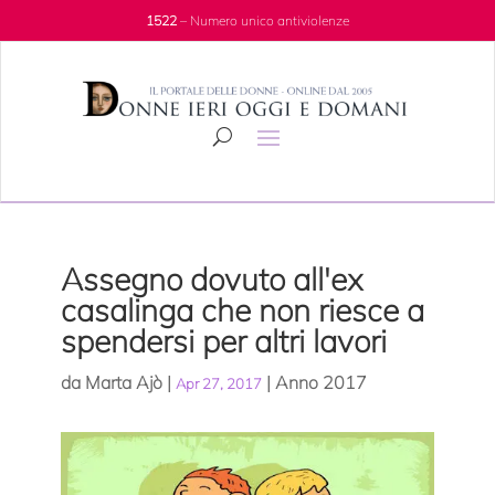
1522
– Numero unico antiviolenze
Assegno dovuto all'ex
casalinga che non riesce a
spendersi per altri lavori
da
Marta Ajò
|
|
Anno 2017
Apr 27, 2017