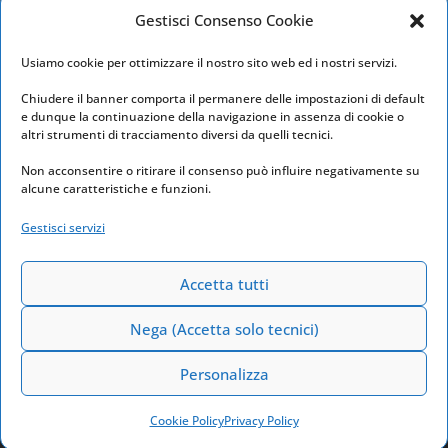
Gestisci Consenso Cookie
Cookie Policy
Usiamo cookie per ottimizzare il nostro sito web ed i nostri servizi.
I nostri social
Chiudere il banner comporta il permanere delle impostazioni di default
e dunque la continuazione della navigazione in assenza di cookie o
altri strumenti di tracciamento diversi da quelli tecnici.
Non acconsentire o ritirare il consenso può influire negativamente su
alcune caratteristiche e funzioni.
Link utili
Gestisci servizi
Home
Archivio
Accetta tutti
Nega (Accetta solo tecnici)
Personalizza
Powered by
Euchia Web Marketing
2026
Cookie Policy
Privacy Policy