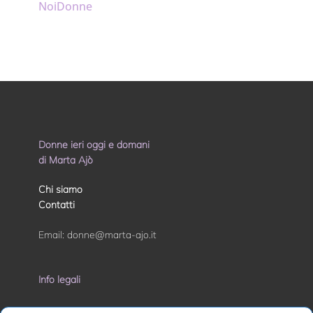
NoiDonne
Donne ieri oggi e domani
di Marta Ajò
Chi siamo
Contatti
Email:
donne@marta-ajo.it
Info legali
Privacy Policy