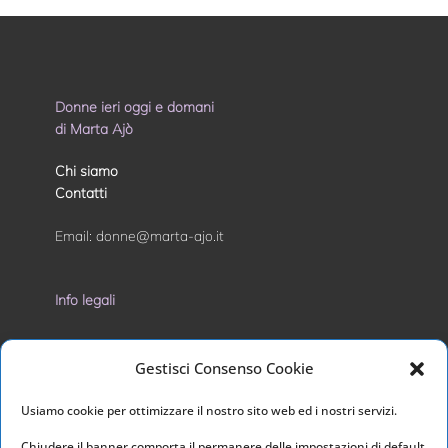
Donne ieri oggi e domani
di Marta Ajò
Chi siamo
Contatti
Email:
donne@marta-ajo.it
Info legali
Privacy Policy
Gestisci Consenso Cookie
Cookie Policy
Usiamo cookie per ottimizzare il nostro sito web ed i nostri servizi.
I nostri social
Chiudere il banner comporta il permanere delle impostazioni di default