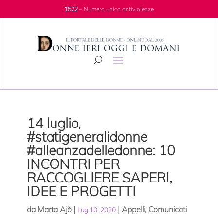
1522
– Numero unico antiviolenze
14 luglio,
#statigeneralidonne
#alleanzadelledonne: 10
INCONTRI PER
RACCOGLIERE SAPERI,
IDEE E PROGETTI
da
Marta Ajò
|
|
Appelli
,
Comunicati
Lug 10, 2020