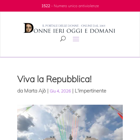
1522
– Numero unico antiviolenze
Viva la Repubblica!
da
Marta Ajò
|
|
L'impertinente
Giu 4, 2026