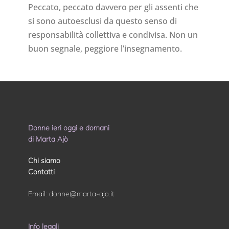
Peccato, peccato davvero per gli assenti che
si sono autoesclusi da questo senso di
responsabilità collettiva e condivisa. Non un
buon segnale, peggiore l’insegnamento.
Donne ieri oggi e domani
di Marta Ajò
Chi siamo
Contatti
Email:
donne@marta-ajo.it
Info legali