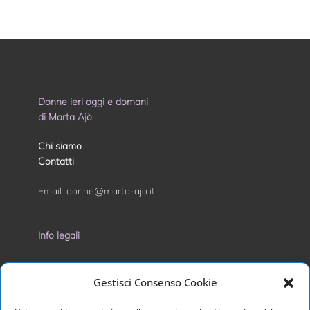
Donne ieri oggi e domani
di Marta Ajò
Chi siamo
Contatti
Email:
donne@marta-ajo.it
Info legali
Privacy Policy
Gestisci Consenso Cookie
Cookie Policy