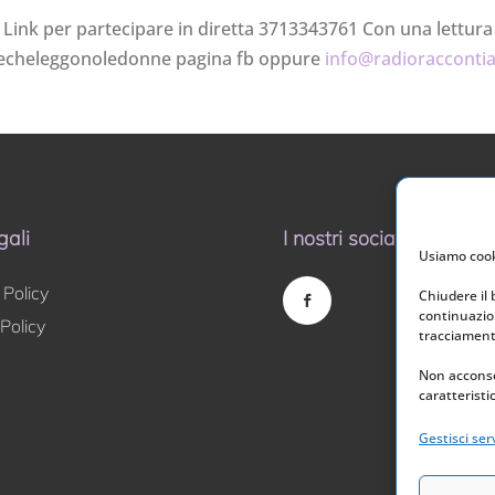
Link per partecipare in diretta 3713343761 Con una lettura
necheleggonoledonne pagina fb oppure
info@radioracconti
gali
I nostri social
Usiamo cooki
 Policy
Chiudere il
continuazion
Policy
tracciamento
Non acconse
caratteristi
Gestisci serv