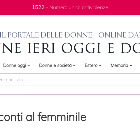
1522
– Numero unico antiviolenze
Donne oggi
Donne e società
Estero
Memoria
conti al femminile