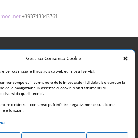
amoci.net
+393713343761
Gestisci Consenso Cookie
Link utili
e per ottimizzare il nostro sito web ed i nostri servizi.
Home
 banner comporta il permanere delle impostazioni di default e dunque la
e della navigazione in assenza di cookie o altri strumenti di
Archivio
 diversi da quelli tecnici.
ntire o ritirare il consenso può influire negativamente su alcune
che e funzioni.
izi