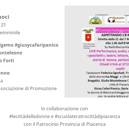
moci
 21
 femminile
nigemo #giusycafaripanico
monteleone
 Forti
onne
da
sociazione di Promozione
in collaborazione con
#lecittàdelledonne e #scuolateratrocittàdipiacenza
con il Patrocinio Provincia di Piacenza