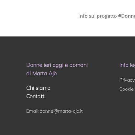
Info sul progetto #Don
Donne ieri oggi e domani
Info le
di Marta Ajò
Privacy
Chi siamo
Cookie 
Contatti
Email:
donne@marta-ajo.it