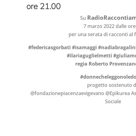
ore 21.00
RadioRaccontia
Su
7 marzo 2022 dalle ore
per una serata di racconti al
#federicasgorbati #isamaggi #nadiabragali
#ilariaguglielmetti #giulia
regia Roberto Provenzano
#donnecheleggonoled
progetto sostenuto 
@fondazionepiacenzaevigevano @Epikurea As
Sociale