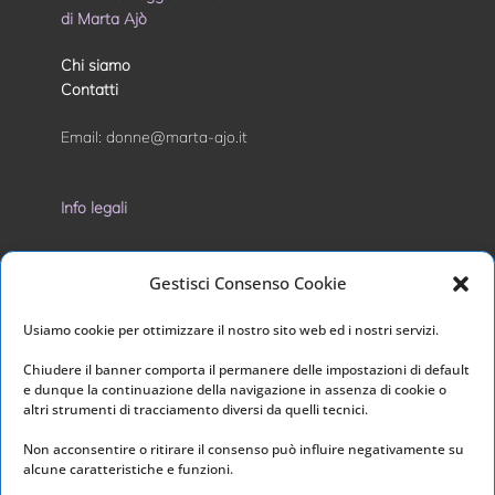
di Marta Ajò
Chi siamo
Contatti
Email:
donne@marta-ajo.it
Info legali
Privacy Policy
Gestisci Consenso Cookie
Cookie Policy
Usiamo cookie per ottimizzare il nostro sito web ed i nostri servizi.
I nostri social
Chiudere il banner comporta il permanere delle impostazioni di default
e dunque la continuazione della navigazione in assenza di cookie o
altri strumenti di tracciamento diversi da quelli tecnici.
Non acconsentire o ritirare il consenso può influire negativamente su
alcune caratteristiche e funzioni.
Link utili