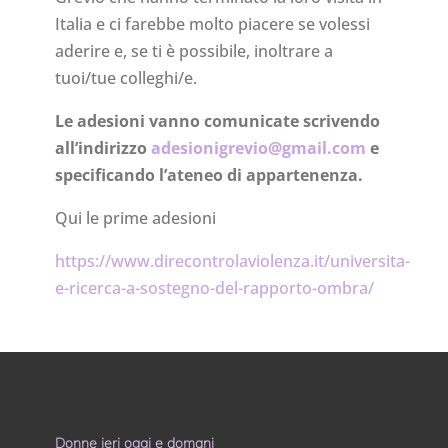
Italia e ci farebbe molto piacere se volessi
aderire e, se ti è possibile, inoltrare a
tuoi/tue colleghi/e.
Le adesioni vanno comunicate scrivendo
all’indirizzo
adesionigrevio@gmail.com
e
specificando l’ateneo di appartenenza.
Qui le prime adesioni
https://www.direcontrolaviolenza.it/universita-
e-ricerca-a-sostegno-del-rapporto-ombra/
Donne ieri oggi e domani