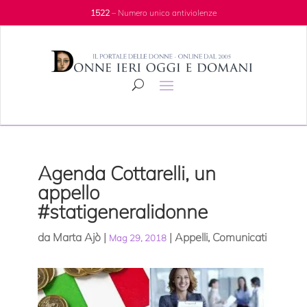
1522
– Numero unico antiviolenze
Agenda Cottarelli, un
appello
#statigeneralidonne
da
Marta Ajò
|
|
Appelli
,
Comunicati
Mag 29, 2018