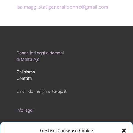
isa.maggi.statigeneralidonne@gmail.com
Donne ieri oggi e domani
di Marta Ajò
Chi siamo
Contatti
Email:
donne@marta-ajo.it
Info legali
Privacy Policy
Gestisci Consenso Cookie
Cookie Policy