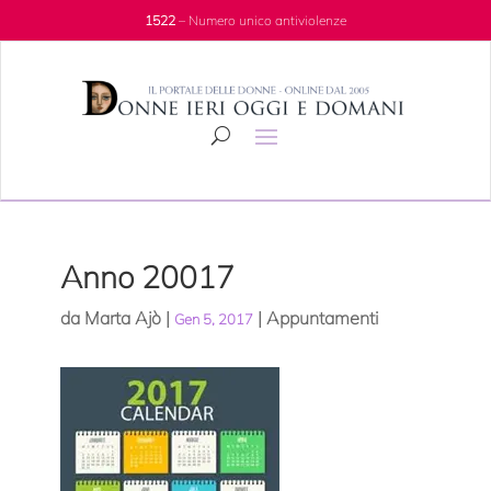
1522
– Numero unico antiviolenze
Anno 20017
da
Marta Ajò
|
|
Appuntamenti
Gen 5, 2017