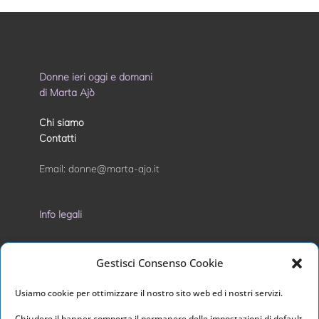
Donne ieri oggi e domani
di Marta Ajò
Chi siamo
Contatti
Email:
donne@marta-ajo.it
Info legali
Privacy Policy
Gestisci Consenso Cookie
Cookie Policy
Usiamo cookie per ottimizzare il nostro sito web ed i nostri servizi.
I nostri social
Chiudere il banner comporta il permanere delle impostazioni di default