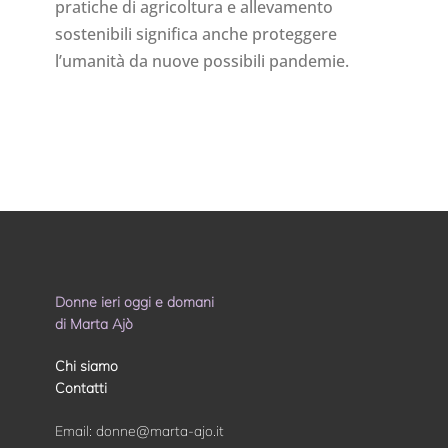
pratiche di agricoltura e allevamento
sostenibili significa anche proteggere
l’umanità da nuove possibili pandemie.
Donne ieri oggi e domani
di Marta Ajò
Chi siamo
Contatti
Email:
donne@marta-ajo.it