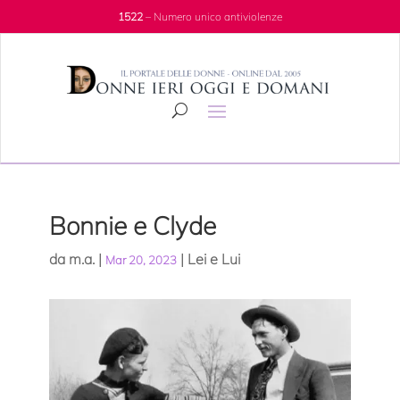
1522
– Numero unico antiviolenze
Bonnie e Clyde
da
m.a.
|
|
Lei e Lui
Mar 20, 2023