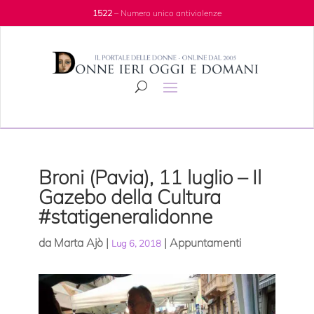
1522
– Numero unico antiviolenze
Broni (Pavia), 11 luglio – Il
Gazebo della Cultura
#statigeneralidonne
da
Marta Ajò
|
|
Appuntamenti
Lug 6, 2018