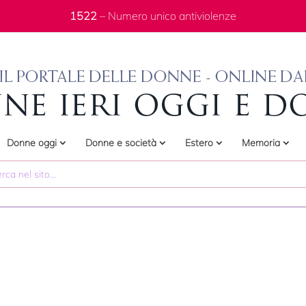
1522
– Numero unico antiviolenze
Donne oggi
Donne e società
Estero
Memoria