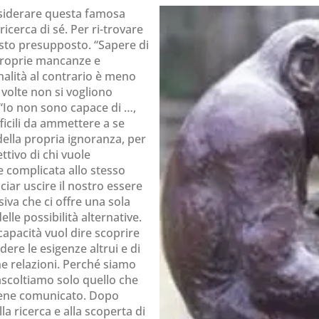
siderare questa famosa
icerca di sé. Per ri-trovare
uesto presupposto. “Sapere di
 proprie mancanze e
nalità al contrario è meno
 volte non si vogliono
“Io non sono capace di …,
ficili da ammettere a se
 della propria ignoranza, per
ttivo di chi vuole
 complicata allo stesso
iar uscire il nostro essere
iva che ci offre una sola
elle possibilità alternative.
capacità vuol dire scoprire
re le esigenze altrui e di
 relazioni. Perché siamo
ascoltiamo solo quello che
viene comunicato. Dopo
a ricerca e alla scoperta di