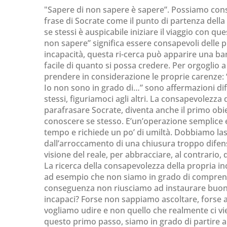
"Sapere di non sapere è sapere”. Possiamo con
frase di Socrate come il punto di partenza della r
se stessi è auspicabile iniziare il viaggio con q
non sapere” significa essere consapevoli delle
incapacità, questa ri-cerca può apparire una ba
facile di quanto si possa credere. Per orgoglio a
prendere in considerazione le proprie carenze: 
Io non sono in grado di…” sono affermazioni dif
stessi, figuriamoci agli altri. La consapevolezza
parafrasare Socrate, diventa anche il primo obie
conoscere se stesso. E’un’operazione semplice e
tempo e richiede un po’ di umiltà. Dobbiamo lasc
dall’arroccamento di una chiusura troppo difens
visione del reale, per abbracciare, al contrario, d
La ricerca della consapevolezza della propria in
ad esempio che non siamo in grado di comprende
conseguenza non riusciamo ad instaurare buone
incapaci? Forse non sappiamo ascoltare, forse 
vogliamo udire e non quello che realmente ci 
questo primo passo, siamo in grado di partire all