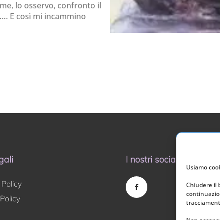
a me, lo osservo, confronto il
……. E così mi incammino
gali
I nostri social
Usiamo cooki
 Policy
Chiudere il
continuazion
Policy
tracciamento