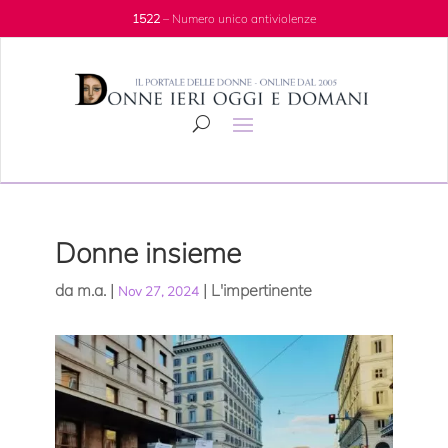
1522
– Numero unico antiviolenze
Donne insieme
da
m.a.
|
|
L'impertinente
Nov 27, 2024