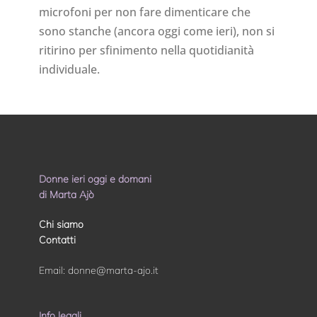
microfoni per non fare dimenticare che
sono stanche (ancora oggi come ieri), non si
ritirino per sfinimento nella quotidianità
individuale.
Donne ieri oggi e domani
di Marta Ajò
Chi siamo
Contatti
Email:
donne@marta-ajo.it
Info legali