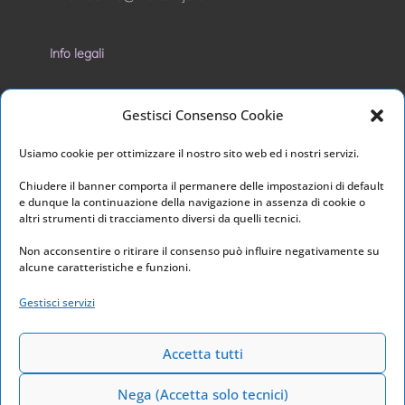
Info legali
Privacy Policy
Gestisci Consenso Cookie
Cookie Policy
Usiamo cookie per ottimizzare il nostro sito web ed i nostri servizi.
I nostri social
Chiudere il banner comporta il permanere delle impostazioni di default
e dunque la continuazione della navigazione in assenza di cookie o
altri strumenti di tracciamento diversi da quelli tecnici.
Non acconsentire o ritirare il consenso può influire negativamente su
alcune caratteristiche e funzioni.
Link utili
Gestisci servizi
Home
Archivio
Accetta tutti
Nega (Accetta solo tecnici)