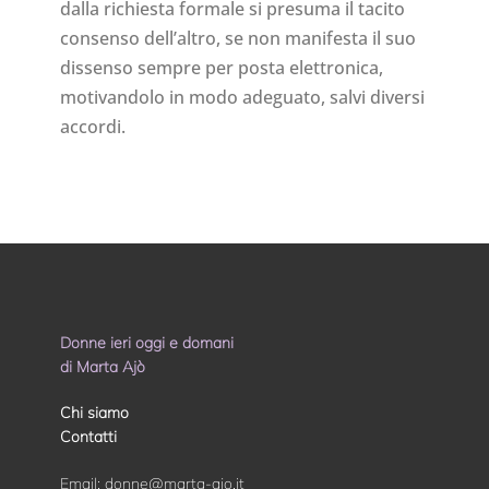
dalla richiesta formale si presuma il tacito
consenso dell’altro, se non manifesta il suo
dissenso sempre per posta elettronica,
motivandolo in modo adeguato, salvi diversi
accordi.
Donne ieri oggi e domani
di Marta Ajò
Chi siamo
Contatti
Email:
donne@marta-ajo.it