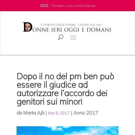
1522
– Numero unico antiviolenze
Dopo il no del pm ben può
essere il giudice ad
autorizzare l’accordo dei
genitori sui minori
da
Marta Ajò
|
|
Anno 2017
Mar 6, 2017