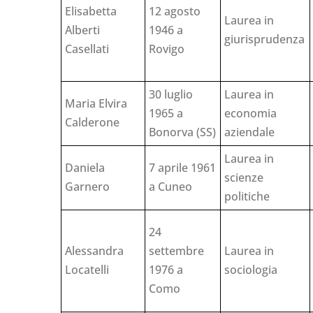
Elisabetta
12 agosto
Laurea in
Alberti
1946 a
giurisprudenza
Casellati
Rovigo
30 luglio
Laurea in
Maria Elvira
1965 a
economia
Calderone
Bonorva (SS)
aziendale
Laurea in
Daniela
7 aprile 1961
scienze
Garnero
a Cuneo
politiche
24
Alessandra
settembre
Laurea in
Locatelli
1976 a
sociologia
Como