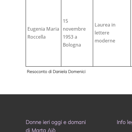
15
Laurea in
Eugenia Maria
novembre
lettere
Roccella
1953 a
moderne
Bologna
Resoconto di Daniela Domenici
Donne ieri oggi e domani
Info le
di Marta Ajò