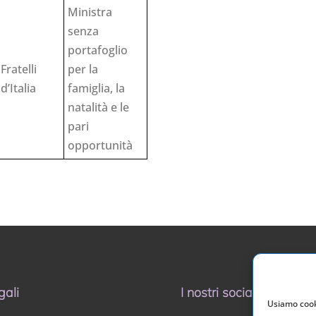
Ministra
senza
portafoglio
Fratelli
per la
d’Italia
famiglia, la
natalità e le
pari
opportunità
gali
I nostri social
Usiamo cooki