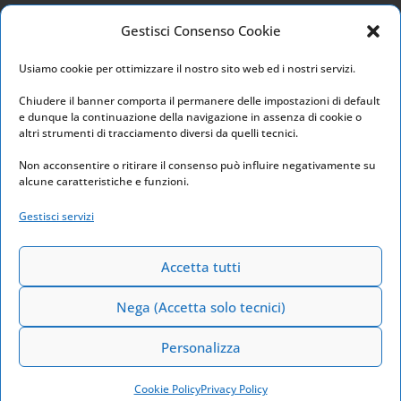
Privacy Policy
Gestisci Consenso Cookie
Cookie Policy
Usiamo cookie per ottimizzare il nostro sito web ed i nostri servizi.
I nostri social
Chiudere il banner comporta il permanere delle impostazioni di default
e dunque la continuazione della navigazione in assenza di cookie o
altri strumenti di tracciamento diversi da quelli tecnici.
Non acconsentire o ritirare il consenso può influire negativamente su
alcune caratteristiche e funzioni.
Link utili
Gestisci servizi
Home
Archivio
Accetta tutti
Nega (Accetta solo tecnici)
Personalizza
Powered by
Euchia Web Marketing
2026
Cookie Policy
Privacy Policy