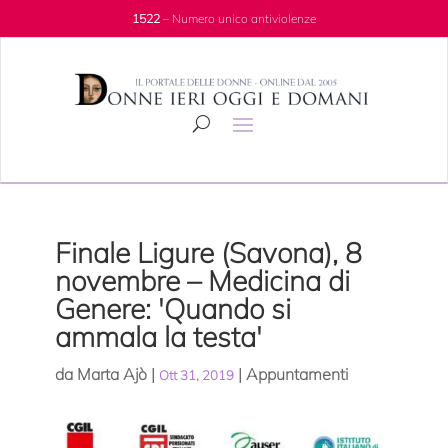
1522
– Numero unico antiviolenze
Finale Ligure (Savona), 8
novembre – Medicina di
Genere: 'Quando si
ammala la testa'
da
Marta Ajò
|
|
Appuntamenti
Ott 31, 2019