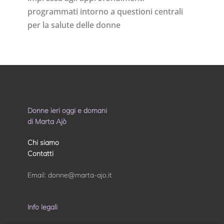
programmati intorno a questioni centrali
per la salute delle donne
Donne ieri oggi e domani
di Marta Ajò
Chi siamo
Contatti
Email:
donne@marta-ajo.it
Info legali