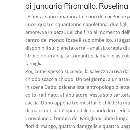
di Januaria Piromallo, Roselina
«È finita, sono innamorato e non di te.» Poche pa
Luce, quasi cinquantenne napoletana, due figli,
amore, va in pezzi. Lei che fino al momento del
centro del mondo fosse il suo ombelico, si aggra
disponibili sul pianeta terra – analisi, terapia d
idrocolonterapia, cartomanti, sciamani e astrolo
famiglia.
Poi, come spesso succede, la salvezza arriva da
chiodo scaccia chiodo. Un bel giorno, a un'asta 
in scena Dado: psicanalista, antropologo diletta
colto, raffinato, affabulatore. Veste solo sartoria
caccia. Dopo appena tre mesi lui le chiede la ma
di matrimonialità” spendibile quando lei crede s
Convolano all'ombra dei Faraglioni: abito lungo
fiori di mango, quattro damigelle e quattro pagg