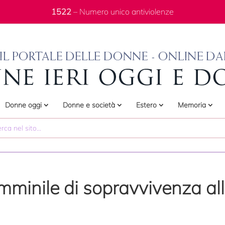
1522
– Numero unico antiviolenze
Donne oggi
Donne e società
Estero
Memoria
 femminile di sopravvivenza al