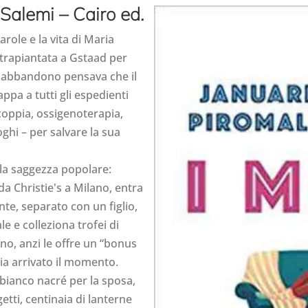
 Salemi – Cairo ed.
role e la vita di Maria
 trapiantata a Gstaad per
l'abbandono pensava che il
ppa a tutti gli espedienti
i coppia, ossigenoterapia,
ghi – per salvare la sua
lla saggezza popolare:
da Christie's a Milano, entra
nte, separato con un figlio,
le e colleziona trofei di
no, anzi le offre un “bonus
ia arrivato il momento.
 bianco nacré per la sposa,
etti, centinaia di lanterne