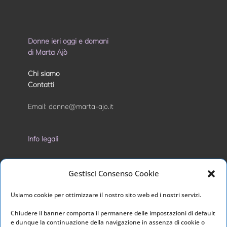
Donne ieri oggi e domani
di Marta Ajò
Chi siamo
Contatti
Email:
donne@marta-ajo.it
Info legali
Privacy Policy
Gestisci Consenso Cookie
Cookie Policy
Usiamo cookie per ottimizzare il nostro sito web ed i nostri servizi.
I nostri social
Chiudere il banner comporta il permanere delle impostazioni di default
e dunque la continuazione della navigazione in assenza di cookie o