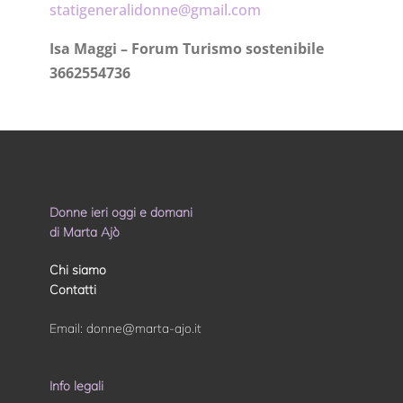
statigeneralidonne@gmail.com
Isa Maggi – Forum Turismo sostenibile
3662554736
Donne ieri oggi e domani
di Marta Ajò
Chi siamo
Contatti
Email:
donne@marta-ajo.it
Info legali