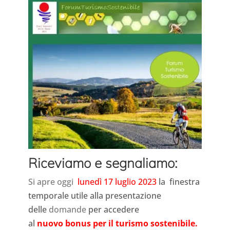
Riceviamo e segnaliamo:
Si apre oggi
lunedì
17 luglio 2023
la
finestra
temporale utile alla presentazione
delle
domande
per accedere
al
nuovo
bonus per il turismo sostenibile.