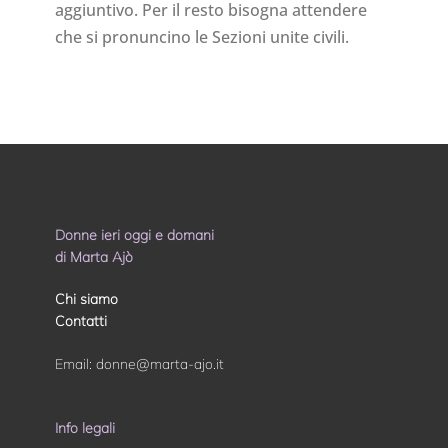
aggiuntivo. Per il resto bisogna attendere
che si pronuncino le Sezioni unite civili.
Donne ieri oggi e domani
di Marta Ajò
Chi siamo
Contatti
Email:
donne@marta-ajo.it
Info legali