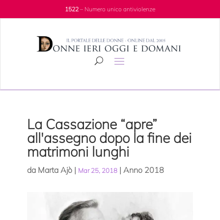
1522
– Numero unico antiviolenze
La Cassazione “apre”
all'assegno dopo la fine dei
matrimoni lunghi
da
Marta Ajò
|
|
Anno 2018
Mar 25, 2018