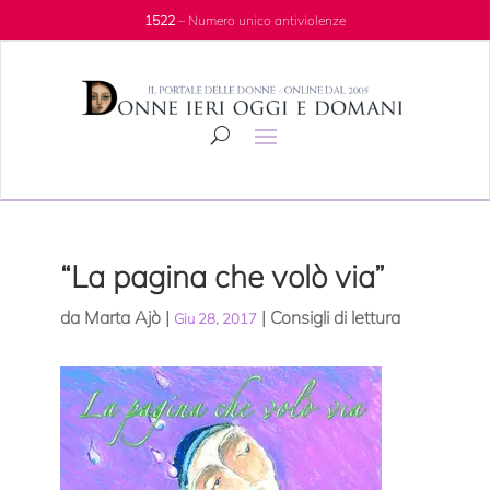
1522
– Numero unico antiviolenze
“La pagina che volò via”
da
Marta Ajò
|
|
Consigli di lettura
Giu 28, 2017