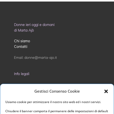
Donne ieri oggi e domani
di Marta Ajò
Chi siamo
Contatti
Email:
donne@marta-ajo.it
Info legali
Privacy Policy
Gestisci Consenso Cookie
Cookie Policy
Usiamo cookie per ottimizzare il nostro sito web ed i nostri servizi.
I nostri social
Chiudere il banner comporta il permanere delle impostazioni di default