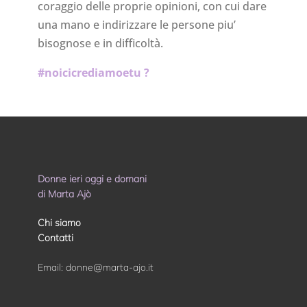
coraggio delle proprie opinioni, con cui dare
una mano e indirizzare le persone piu’
bisognose e in difficoltà.
#noicicrediamoetu ?
Donne ieri oggi e domani
di Marta Ajò
Chi siamo
Contatti
Email:
donne@marta-ajo.it