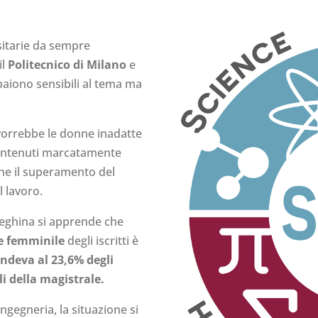
sitarie da sempre
il
Politecnico di Milano
e
ppaiono sensibili al tema ma
e vorrebbe le donne inadatte
contenuti marcatamente
che il superamento del
 lavoro.
neghina si apprende che
 femminile
degli iscritti è
ondeva al 23,6% degli
li della magistrale.
 ingegneria, la situazione si