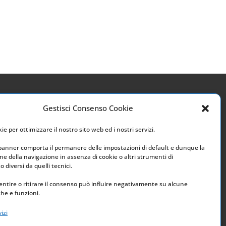
Gestisci Consenso Cookie
Link utili
e per ottimizzare il nostro sito web ed i nostri servizi.
Home
 banner comporta il permanere delle impostazioni di default e dunque la
e della navigazione in assenza di cookie o altri strumenti di
Archivio
 diversi da quelli tecnici.
ntire o ritirare il consenso può influire negativamente su alcune
che e funzioni.
izi