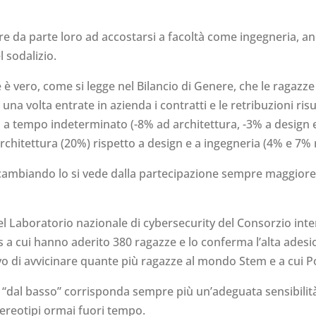
e da parte loro ad accostarsi a facoltà come ingegneria, a
 sodalizio.
è vero, come si legge nel Bilancio di Genere, che le ragazz
 volta entrate in azienda i contratti e le retribuzioni risult
ti a tempo indeterminato (-8% ad architettura, -3% a design e
chitettura (20%) rispetto a design e a ingegneria (4% e 7% 
cambiando lo si vede dalla partecipazione sempre maggiore 
del Laboratorio nazionale di cybersecurity del Consorzio int
a cui hanno aderito 380 ragazze e lo conferma l’alta adesion
ivo di avvicinare quante più ragazze al mondo Stem e a cui 
al basso” corrisponda sempre più un’adeguata sensibilità del
ereotipi ormai fuori tempo.