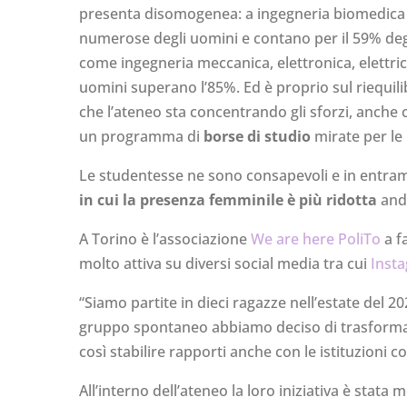
presenta disomogenea: a ingegneria biomedica
numerose degli uomini e contano per il 59% degli
come ingegneria meccanica, elettronica, elettrica
uomini superano l’85%. Ed è proprio sul riequilib
che l’ateneo sta concentrando gli sforzi, anche 
un programma di
borse di studio
mirate per le 
Le studentesse ne sono consapevoli e in entram
in cui la presenza femminile è più ridotta
anda
A Torino è l’associazione
We are here PoliTo
a f
molto attiva su diversi social media tra cui
Inst
“Siamo partite in dieci ragazze nell’estate del 2
gruppo spontaneo abbiamo deciso di trasformarci,
così stabilire rapporti anche con le istituzioni 
All’interno dell’ateneo la loro iniziativa è stat