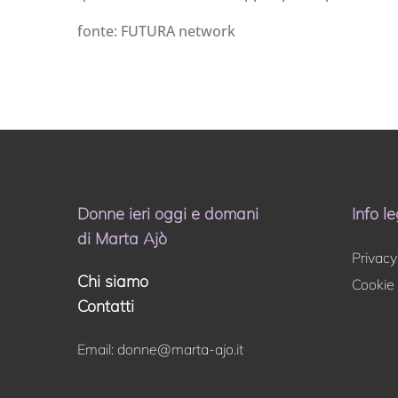
fonte: FUTURA network
Donne ieri oggi e domani
Info le
di Marta Ajò
Privacy
Chi siamo
Cookie 
Contatti
Email:
donne@marta-ajo.it