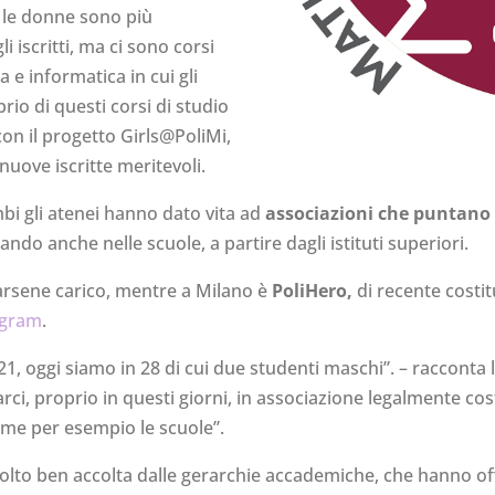
 le donne sono più
 iscritti, ma ci sono corsi
 e informatica in cui gli
rio di questi corsi di studio
con il progetto Girls@PoliMi,
nuove iscritte meritevoli.
bi gli atenei hanno dato vita ad
associazioni che puntano a
ndo anche nelle scuole, a partire dagli istituti superiori.
arsene carico, mentre a Milano è
PoliHero,
di recente costit
agram
.
021, oggi siamo in 28 di cui due studenti maschi”. – racconta
 proprio in questi giorni, in associazione legalmente costi
come per esempio le scuole”.
a molto ben accolta dalle gerarchie accademiche, che hanno off