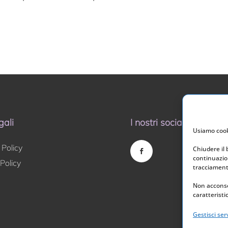
gali
I nostri social
Usiamo cooki
 Policy
Chiudere il
continuazion
Policy
tracciamento
Non acconse
caratteristi
Gestisci serv