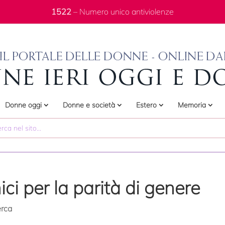
1522
– Numero unico antiviolenze
Donne oggi
Donne e società
Estero
Memoria
ici per la parità di genere
erca