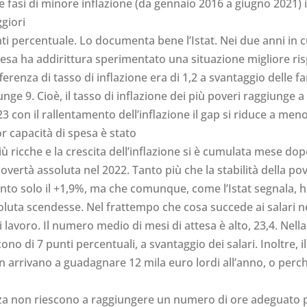
le fasi di minore inflazione (da gennaio 2016 a giugno 2021) i
giori
unti percentuale. Lo documenta bene l’Istat. Nei due anni in c
esa ha addirittura sperimentato una situazione migliore risp
ferenza di tasso di inflazione era di 1,2 a svantaggio delle f
e 9. Cioè, il tasso di inflazione dei più poveri raggiunge a o
con il rallentamento dell’inflazione il gap si riduce a meno d
or capacità di spesa è stato
iù ricche e la crescita dell’inflazione si è cumulata mese 
vertà assoluta nel 2022. Tanto più che la stabilità della pov
unto solo il +1,9%, ma che comunque, come l’Istat segnala, 
oluta scendesse. Nel frattempo che cosa succede ai salari ne
i lavoro. Il numero medio di mesi di attesa è alto, 23,4. Ne
iscono di 7 punti percentuali, a svantaggio dei salari. Inoltr
non arrivano a guadagnare 12 mila euro lordi all’anno, o perc
za non riescono a raggiungere un numero di ore adeguato per