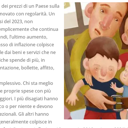
o dei prezzi di un Paese sulla
innovato con regolarità. Un
i del 2023, non
a semplicemente che continua
indi, l’ultimo aumento,
asso di inflazione colpisce
 dai beni e servizi che ne
che spende di più, in
tazione, bollette, affitto,
mplessivo. Chi sta meglio
e proprie spese con più
aggiori. I più disagiati hanno
oco o per niente e devono
zionali. Gli altri hanno
e generalmente colpisce in