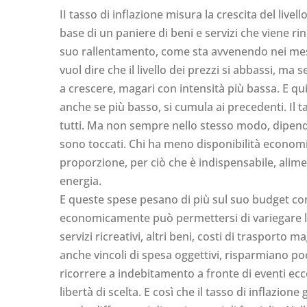
II tasso di inflazione misura la crescita del livell
base di un paniere di beni e servizi che viene r
suo rallentamento, come sta avvenendo nei mes
vuol dire che il livello dei prezzi si abbassi, m
a crescere, magari con intensità più bassa. E qu
anche se più basso, si cumula ai precedenti. Il t
tutti. Ma non sempre nello stesso modo, dipende
sono toccati. Chi ha meno disponibilità economi
proporzione, per ciò che è indispensabile, alimen
energia.
E queste spese pesano di più sul suo budget co
economicamente può permettersi di variegare l
servizi ricreativi, altri beni, costi di trasporto m
anche vincoli di spesa oggettivi, risparmiano p
ricorrere a indebitamento a fronte di eventi ecce
libertà di scelta. E così che il tasso di inflazion