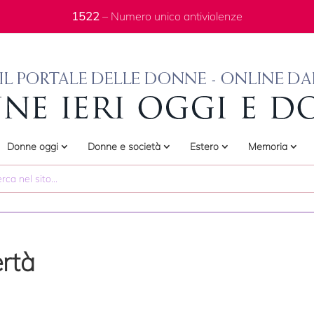
1522
– Numero unico antiviolenze
Donne oggi
Donne e società
Estero
Memoria
ertà