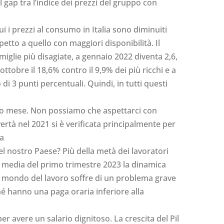
l gap tra l’indice dei prezzi del gruppo con
ui i prezzi al consumo in Italia sono diminuiti
etto a quello con maggiori disponibilità. Il
amiglie più disagiate, a gennaio 2022 diventa 2,6,
ttobre il 18,6% contro il 9,9% dei più ricchi e a
i 3 punti percentuali. Quindi, in tutti questi
dopo mese. Non possiamo che aspettarci con
ertà nel 2021 si è verificata principalmente per
ha
l nostro Paese? Più della metà dei lavoratori
lla media del primo trimestre 2023 la dinamica
e, il mondo del lavoro soffre di un problema grave
hé hanno una paga oraria inferiore alla
 avere un salario dignitoso. La crescita del Pil