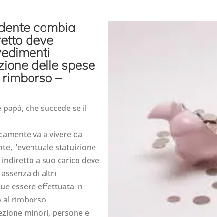
ndente cambia
retto deve
vedimenti
izione delle spese
l rimborso –
 papà, che succede se il
camente va a vivere da
nte, l’eventuale statuizione
 indiretto a suo carico deve
 assenza di altri
ue essere effettuata in
to al rimborso.
ezione minori, persone e