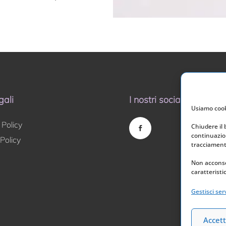
gali
I nostri social
Usiamo cooki
 Policy
Chiudere il
continuazion
Policy
tracciamento
Non acconse
caratteristi
Gestisci serv
Accett