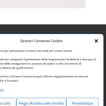
Gestisci Consenso Cookie
Link utili
e per ottimizzare il nostro sito web ed i nostri servizi.
Home
 banner comporta il permanere delle impostazioni di default e dunque la
e della navigazione in assenza di cookie o altri strumenti di
Archivio
 diversi da quelli tecnici.
ntire o ritirare il consenso può influire negativamente su alcune
che e funzioni.
izi
a tutti
Nega (Accetta solo tecnici)
Personalizza