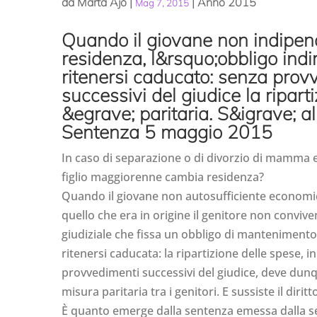
da
Marta Ajò
|
|
Anno 2015
Mag 7, 2015
Quando il giovane non indipe
residenza, l&rsquo;obbligo indi
ritenersi caducato: senza prov
successivi del giudice la ripart
&egrave; paritaria. S&igrave; a
Sentenza 5 maggio 2015
In caso di separazione o di divorzio di mamma e
figlio maggiorenne cambia residenza?
Quando il giovane non autosufficiente economi
quello che era in origine il genitore non convive
giudiziale che fissa un obbligo di mantenimento
ritenersi caducata: la ripartizione delle spese, in
provvedimenti successivi del giudice, deve dunq
misura paritaria tra i genitori. E sussiste il dirit
È quanto emerge dalla sentenza emessa dalla s