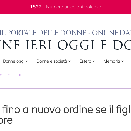
1522
– Numero unico antiviolenze
Donne oggi
Donne e società
Estero
Memoria
ino a nuovo ordine se il fig
ore