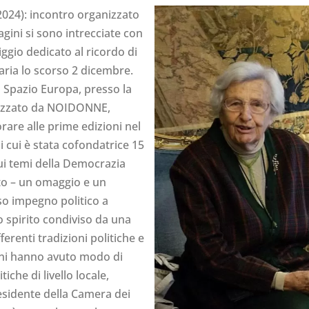
024): incontro organizzato
ni si sono intrecciate con
ggio dedicato al ricordo di
ria lo scorso 2 dicembre.
o Spazio Europa, presso la
nizzato da NOIDONNE,
rare alle prime edizioni nel
 cui è stata cofondatrice 15
ui temi della Democrazia
tato – un omaggio e un
so impegno politico a
no spirito condiviso da una
erenti tradizioni politiche e
enni hanno avuto modo di
tiche di livello locale,
esidente della Camera dei