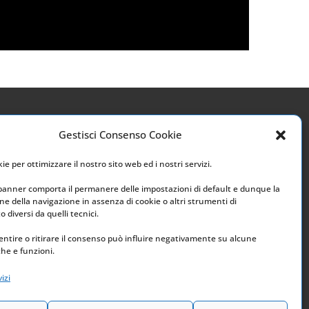
Gestisci Consenso Cookie
Link utili
e per ottimizzare il nostro sito web ed i nostri servizi.
Home
 banner comporta il permanere delle impostazioni di default e dunque la
e della navigazione in assenza di cookie o altri strumenti di
Archivio
 diversi da quelli tecnici.
ntire o ritirare il consenso può influire negativamente su alcune
che e funzioni.
izi