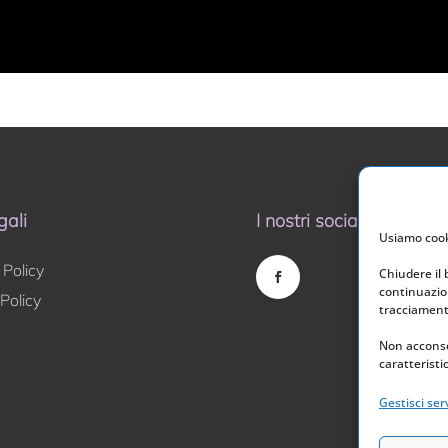
gali
I nostri social
Usiamo cooki
 Policy
Chiudere il
continuazion
Policy
tracciamento
Non acconse
caratteristi
Gestisci serv