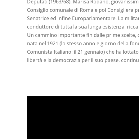
Deputati (1963/68), Marisa Rodano, giovanissima,
Consiglio comunale di Roma e poi Consigliera pr
Senatrice ed infine Europarlamentare. La militanza
conduttore di tutta la sua lunga esistenza, ricca 
Un cammino importante fin dalle prime scelte,
nata nel 1921 (lo stesso anno e giorno della fon
Comunista Italiano: il 21 gennaio) che ha lottat
libertà e la democrazia per il suo paese. contin