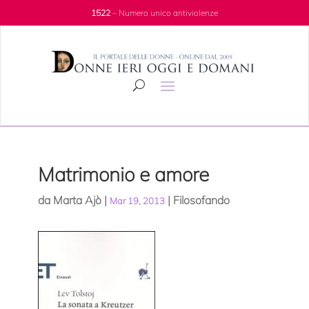
1522
– Numero unico antiviolenze
Matrimonio e amore
da
Marta Ajò
|
|
Filosofando
Mar 19, 2013