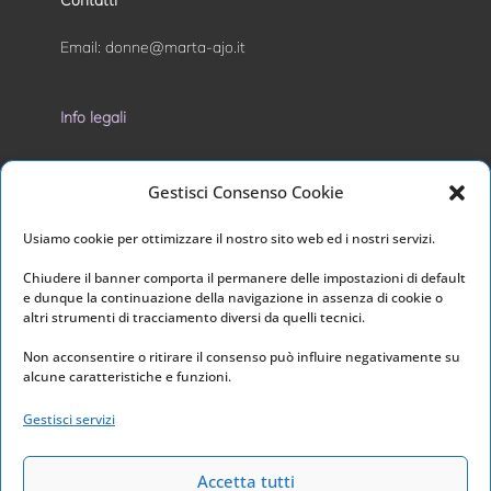
Contatti
Email:
donne@marta-ajo.it
Info legali
Privacy Policy
Gestisci Consenso Cookie
Cookie Policy
Usiamo cookie per ottimizzare il nostro sito web ed i nostri servizi.
I nostri social
Chiudere il banner comporta il permanere delle impostazioni di default
e dunque la continuazione della navigazione in assenza di cookie o
altri strumenti di tracciamento diversi da quelli tecnici.
Non acconsentire o ritirare il consenso può influire negativamente su
alcune caratteristiche e funzioni.
Link utili
Gestisci servizi
Home
Archivio
Accetta tutti