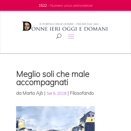
1522
– Numero unico antiviolenze
Meglio soli che male
accompagnati
da
Marta Ajò
|
|
Filosofando
Set 9, 2018