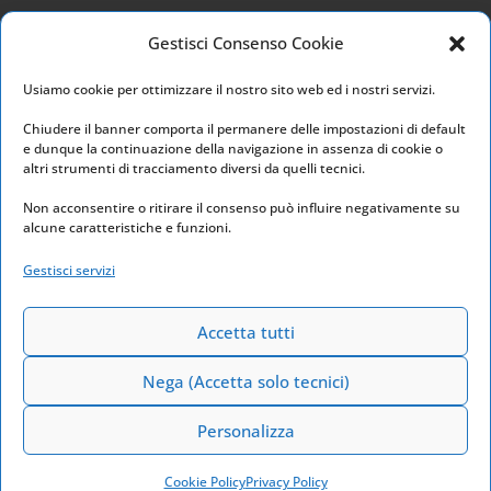
Privacy Policy
Gestisci Consenso Cookie
Cookie Policy
Usiamo cookie per ottimizzare il nostro sito web ed i nostri servizi.
I nostri social
Chiudere il banner comporta il permanere delle impostazioni di default
e dunque la continuazione della navigazione in assenza di cookie o
altri strumenti di tracciamento diversi da quelli tecnici.
Non acconsentire o ritirare il consenso può influire negativamente su
alcune caratteristiche e funzioni.
Link utili
Gestisci servizi
Home
Archivio
Accetta tutti
Nega (Accetta solo tecnici)
Personalizza
Powered by
Euchia Web Marketing
2026
Cookie Policy
Privacy Policy