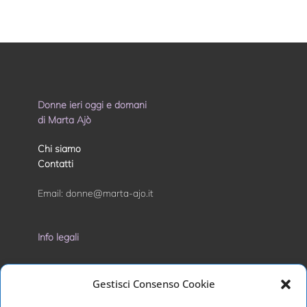
Donne ieri oggi e domani
di Marta Ajò
Chi siamo
Contatti
Email:
donne@marta-ajo.it
Info legali
Privacy Policy
Gestisci Consenso Cookie
Cookie Policy