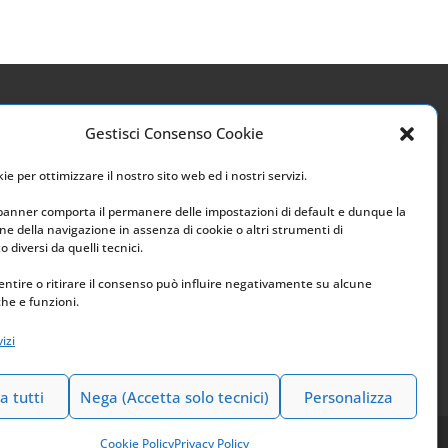
Gestisci Consenso Cookie
Link utili
e per ottimizzare il nostro sito web ed i nostri servizi.
Home
 banner comporta il permanere delle impostazioni di default e dunque la
e della navigazione in assenza di cookie o altri strumenti di
Archivio
 diversi da quelli tecnici.
ntire o ritirare il consenso può influire negativamente su alcune
che e funzioni.
izi
a tutti
Nega (Accetta solo tecnici)
Personalizza
Cookie Policy
Privacy Policy