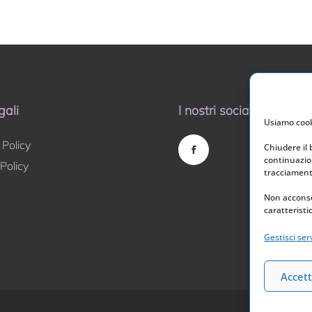
gali
I nostri social
Usiamo cooki
 Policy
Chiudere il
continuazion
Policy
tracciamento
Non acconse
caratteristi
Gestisci serv
Accett