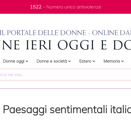
1522
– Numero unico antiviolenze
Donne oggi
Donne e società
Estero
Memoria
 Paesaggi sentimentali itali