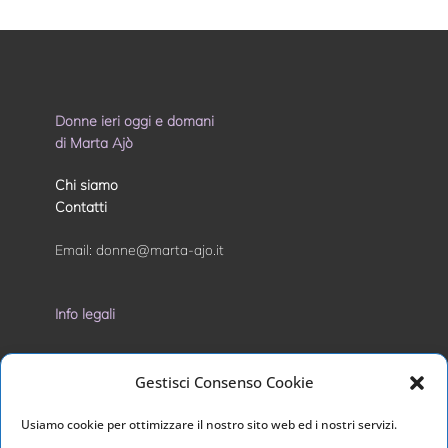
Donne ieri oggi e domani
di Marta Ajò
Chi siamo
Contatti
Email:
donne@marta-ajo.it
Info legali
Privacy Policy
Gestisci Consenso Cookie
Cookie Policy
Usiamo cookie per ottimizzare il nostro sito web ed i nostri servizi.
I nostri social