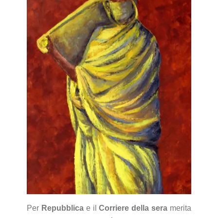
Per
Repubblica
e il
Corriere della sera
merita