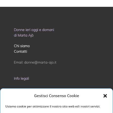
Donne ieri oggi e domani
di Marta Ajò
Chi siamo
Contatti
Email:
donne@marta-ajo.it
Info legali
Privacy Policy
Gestisci Consenso Cookie
Cookie Policy
Usiamo cookie per ottimizzare il nostro sito web ed i nostri servizi.
I nostri social