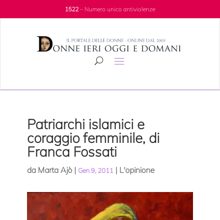
1522
– Numero unico antiviolenze
Patriarchi islamici e
coraggio femminile, di
Franca Fossati
da
Marta Ajò
|
|
L'opinione
Gen 9, 2011