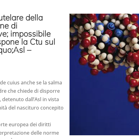
telare della
ne di
e; impossibile
spone la Ctu sul
quo;Asl –
l de cuius anche se la salma
adre che chiede di disporre
detenuto dall’Asl in vista
nità del nascituro concepito
rte europea dei diritti
nterpretazione delle norme