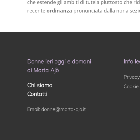
che estende gli ambiti di tutela piuttosto che ri
recente
ordinanza
pronunciata dalla nona sezion
Donne ieri oggi e domani
Info le
di Marta Ajò
Privacy
Chi siamo
Cookie 
Contatti
Email:
donne@marta-ajo.it