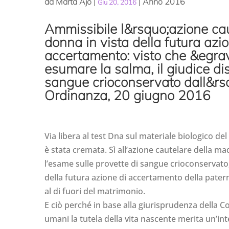
da
Marta Ajò
|
|
Anno 2016
Giu 20, 2016
Ammissibile l&rsquo;azione cau
donna in vista della futura azio
accertamento: visto che &egrav
esumare la salma, il giudice di
sangue crioconservato dall&rs
Ordinanza, 20 giugno 2016
Via libera al test Dna sul materiale biologico de
è stata cremata. Sì all’azione cautelare della m
l’esame sulle provette di sangue crioconservato, 
della futura azione di accertamento della pater
al di fuori del matrimonio.
E ciò perché in base alla giurisprudenza della Co
umani la tutela della vita nascente merita un’i