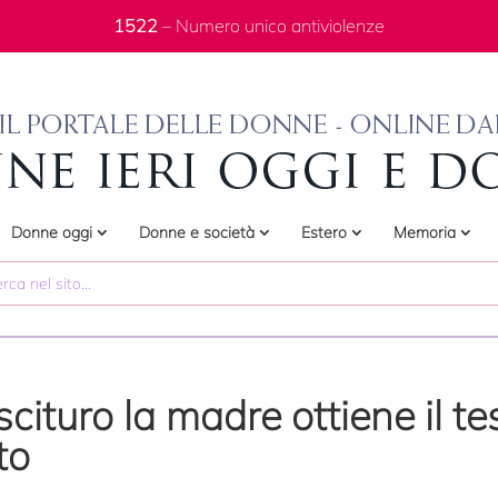
1522
– Numero unico antiviolenze
Donne oggi
Donne e società
Estero
Memoria
scituro la madre ottiene il t
to