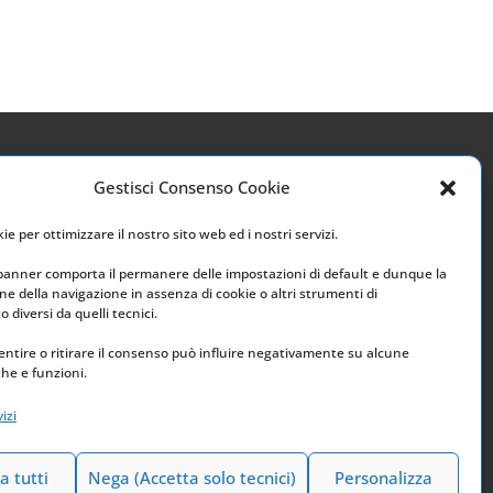
Gestisci Consenso Cookie
Link utili
e per ottimizzare il nostro sito web ed i nostri servizi.
Home
 banner comporta il permanere delle impostazioni di default e dunque la
e della navigazione in assenza di cookie o altri strumenti di
Archivio
 diversi da quelli tecnici.
ntire o ritirare il consenso può influire negativamente su alcune
che e funzioni.
izi
a tutti
Nega (Accetta solo tecnici)
Personalizza