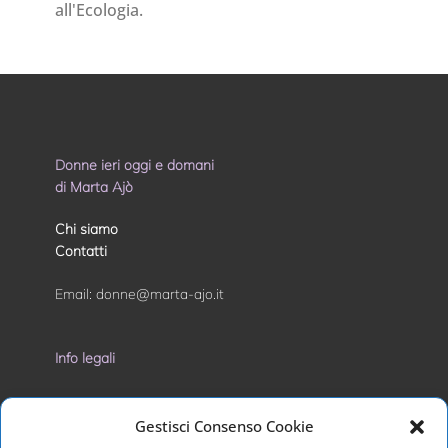
all'Ecologia.
Donne ieri oggi e domani
di Marta Ajò
Chi siamo
Contatti
Email:
donne@marta-ajo.it
Info legali
Privacy Policy
Gestisci Consenso Cookie
Cookie Policy