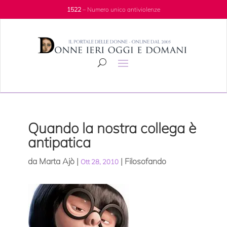
1522
– Numero unico antiviolenze
Quando la nostra collega è
antipatica
da
Marta Ajò
|
|
Filosofando
Ott 28, 2010