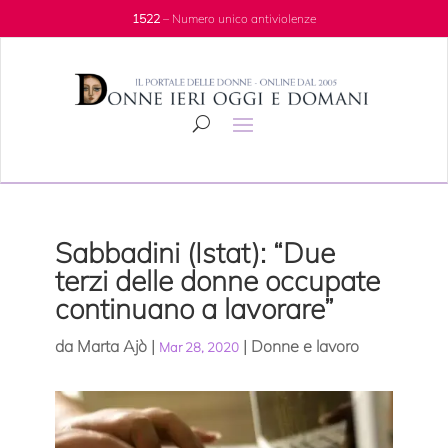
1522
– Numero unico antiviolenze
Sabbadini (Istat): “Due
terzi delle donne occupate
continuano a lavorare”
da
Marta Ajò
|
|
Donne e lavoro
Mar 28, 2020