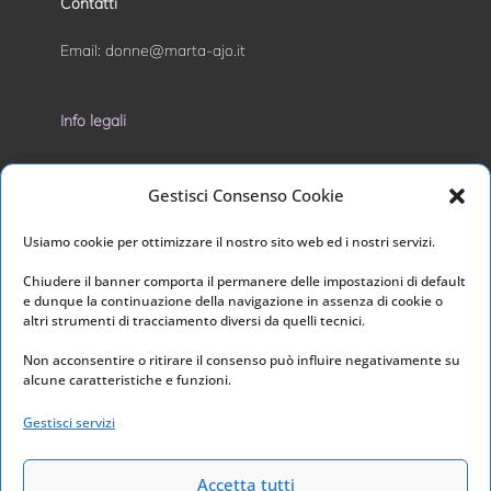
Contatti
Email:
donne@marta-ajo.it
Info legali
Privacy Policy
Gestisci Consenso Cookie
Cookie Policy
Usiamo cookie per ottimizzare il nostro sito web ed i nostri servizi.
I nostri social
Chiudere il banner comporta il permanere delle impostazioni di default
e dunque la continuazione della navigazione in assenza di cookie o
altri strumenti di tracciamento diversi da quelli tecnici.
Non acconsentire o ritirare il consenso può influire negativamente su
alcune caratteristiche e funzioni.
Link utili
Gestisci servizi
Home
Archivio
Accetta tutti