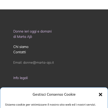
Donne ieri oggi e domani
di Marta Ajò
Chi siamo
Contatti
Email:
donne@marta-ajo.it
Info legali
Privacy Policy
Gestisci Consenso Cookie
Cookie Policy
Usiamo cookie per ottimizzare il nostro sito web ed i nostri servizi.