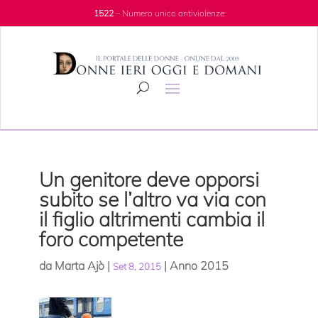
1522
– Numero unico antiviolenze
Un genitore deve opporsi
subito se l’altro va via con
il figlio altrimenti cambia il
foro competente
da
Marta Ajò
|
|
Anno 2015
Set 8, 2015