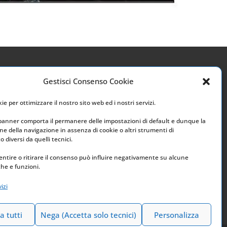
Gestisci Consenso Cookie
Link utili
e per ottimizzare il nostro sito web ed i nostri servizi.
Home
 banner comporta il permanere delle impostazioni di default e dunque la
e della navigazione in assenza di cookie o altri strumenti di
Archivio
 diversi da quelli tecnici.
ntire o ritirare il consenso può influire negativamente su alcune
che e funzioni.
izi
a tutti
Nega (Accetta solo tecnici)
Personalizza