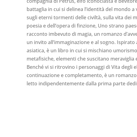
compagnia di Petrus, elfo iconoclasta e bevitore
battaglia in cui si delinea l’identità del mondo a
sugli eterni tormenti delle civiltà, sulla vita dei 
poesia e dell’opera di finzione, Uno strano pae
racconto imbevuto di magia, un romanzo d’avv
un invito all’immaginazione e al sogno. Ispirato
asiatica, è un libro in cui si mischiano umorism
metafisiche, elementi che suscitano meraviglia
Benché vi si ritrovino i personaggi di Vita degli el
continuazione e completamento, è un romanz
letto indipendentemente dalla prima parte dedica