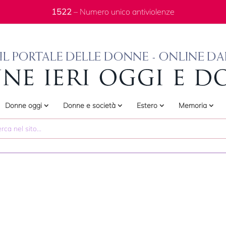
1522
– Numero unico antiviolenze
Donne oggi
Donne e società
Estero
Memoria