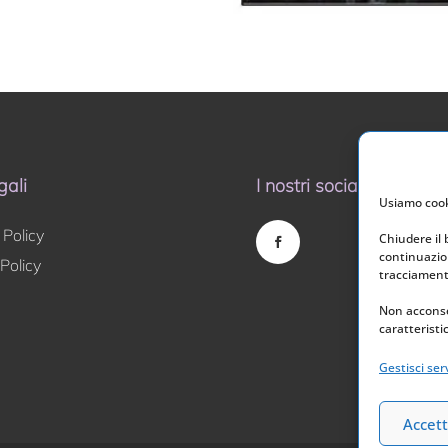
gali
I nostri social
Usiamo cooki
 Policy
Chiudere il
continuazion
Policy
tracciamento
Non acconse
caratteristi
Gestisci serv
Accett