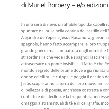
di Muriel Barbery – e/o edizioni
In una sera di neve, un affabile tipo dai capelli
spuntare dal nulla nella cantina del castillo dell
Alejandro de Yepes e Jesús Rocamora, giovani uffi
spagnolo, hanno fatto accampare le loro truppe. 
grande guerra mai combattuta dagli uomini, e l’
straordinaria che vede i due spagnoli lasciare il
attraversare un ponte invisibile. Il fatto è che P
mondo segreto delle brume dove è già riunita 
donne ed elfi sulle cui spalle poggia il destino d
Jesús scopriranno la terra del loro nuovo amico
di bellezza e di poesia, anch’essa costretta a conf
conflitto e del declino, e là frequenteranno esse
omaggio a strani rituali di tè e di calligrafia, in