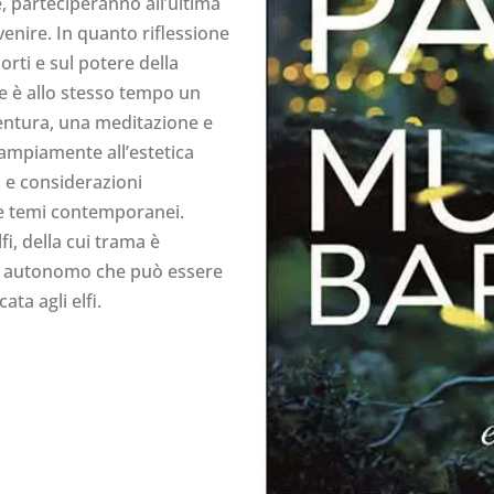
, parteciperanno all’ultima
 venire. In quanto riflessione
morti e sul potere della
se è allo stesso tempo un
entura, una meditazione e
 ampiamente all’estetica
o e considerazioni
 e temi contemporanei.
fi, della cui trama è
o autonomo che può essere
ta agli elfi.